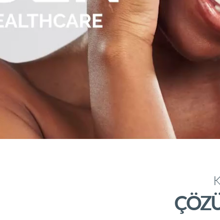
K
ÇÖZÜ