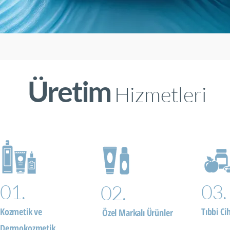
Üretim
Hizmetleri
01.
03.
02.
Kozmetik ve
Tıbbi Ci
Özel Markalı Ürünler
Dermokozmetik