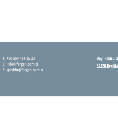
FARGEN SAĞLIK HİZMETLERİ
T: +90 554 491 85 23
Beylikdüzü O
E: info@fargen.com.tr
34520 Beylik
E:
spiskin@fargen.com.tr