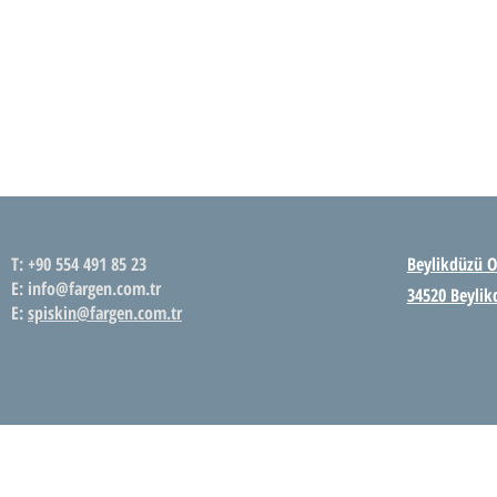
FARGEN SAĞLIK HİZMETLERİ
T: +90 554 491 85 23
Beylikdüzü O
E: info@fargen.com.tr
34520 Beylik
E:
spiskin@fargen.com.tr