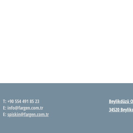
FARGEN SAĞLIK HİZMETLERİ
T: +90 554 491 85 23
Beylikdüzü O
E: info@fargen.com.tr
34520 Beylik
E:
spiskin@fargen.com.tr