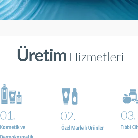
Üretim
Hizmetleri
01.
03.
02.
Kozmetik ve
Tıbbi Ci
Özel Markalı Ürünler
Dermokozmetik