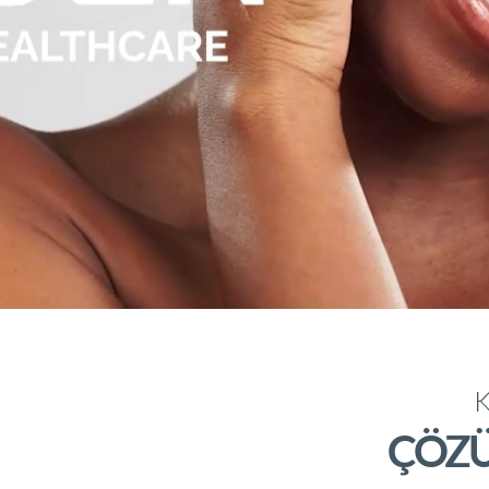
K
ÇÖZÜ