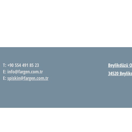
FARGEN SAĞLIK HİZMETLERİ
T: +90 554 491 85 23
Beylikdüzü O
E: info@fargen.com.tr
34520 Beylik
E:
spiskin@fargen.com.tr